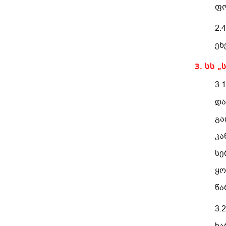
ფო
2.
ეხ
3. სს 
3.
და
გა
კა
სე
ყო
წა
3.