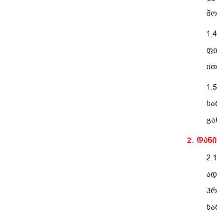
მო
1.
ფი
ით
1.
ხა
გა
2. დან
2.
ად
პრ
ხა