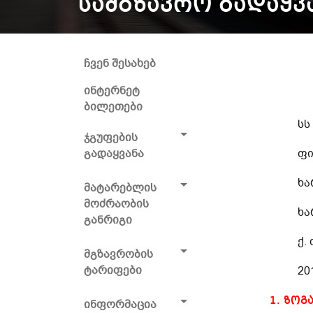
ᲡᲐᲛᲒᲖᲐᲕᲠᲝ ᲒᲐᲓᲐᲧᲕ
ჩვენ შესახებ
ინტერნეტ
ბილეთები
სს
ჯგუფების
გადაყვანა
ფი
ხა
მატარებლის
მოძრაობის
ხა
განრიგი
ქ.
მგზავრობის
ტარიფები
20
1. ზოგ
ინფორმაცია