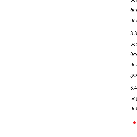
ხა
მო
მა
3.
სა
მო
მი
კო
3.
სა
ძი