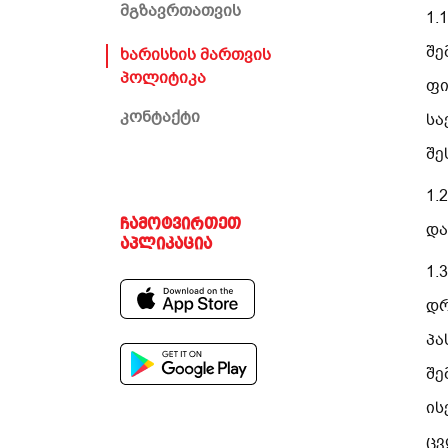
მგზავრთათვის
1.
შე
ხარისხის მართვის
პოლიტიკა
ფი
კონტაქტი
სა
შე
1.
ᲩᲐᲛᲝᲢᲕᲘᲠᲗᲔᲗ
და
ᲐᲞᲚᲘᲙᲐᲪᲘᲐ
1.
დრ
პა
შე
ის
ცვ