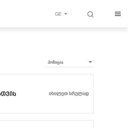
GE
ᲘᲮᲘᲚᲔᲗ ᲡᲠᲣᲚᲐᲓ
რთვის