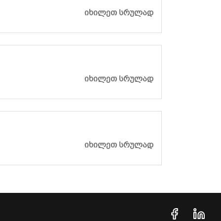
ᲘᲮᲘᲚᲔᲗ ᲡᲠᲣᲚᲐᲓ
ᲘᲮᲘᲚᲔᲗ ᲡᲠᲣᲚᲐᲓ
ᲘᲮᲘᲚᲔᲗ ᲡᲠᲣᲚᲐᲓ