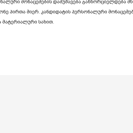
ონალური
მონაცემების
დამუშავება
განხორციელდება
მ
ონე
პირთა
მიერ.
კანდიდატის
პერსონალური
მონაცემე
ა
მატერიალური
სახით.