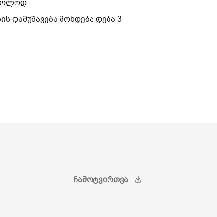
ხოლოდ
ბის
დამუშავება
მოხდება
დება
3
ᲩᲐᲛᲝᲢᲕᲘᲠᲗᲕᲐ