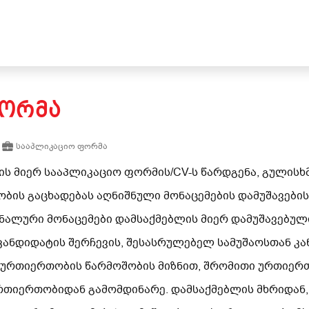
ᲤᲝᲠᲛᲐ
სააპლიკაციო ფორმა
ის
მიერ
სააპლიკაციო
ფორმის/
CV-ს
წარდგენა,
გულისხ
ობის
გაცხადებას
აღნიშნული
მონაცემების
დამუშავების
ნალური
მონაცემები
დამსაქმებლის
მიერ
დამუშავებულ
კანდიდატის
შერჩევის,
შესასრულებელ
სამუშაოსთან
კა
ურთიერთობის
წარმოშობის
მიზნით,
შრომითი
ურთიერ
რთიერთობიდან
გამომდინარე.
დამსაქმებლის
მხრიდან,