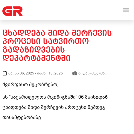
ᲪᲮᲐᲓᲓᲔᲑᲐ ᲨᲘᲓᲐ ᲨᲔᲠᲩᲔᲕᲘᲡ
ᲞᲠᲝᲪᲔᲡᲘ ᲡᲐᲢᲕᲘᲠᲗᲝ
ᲒᲐᲓᲐᲖᲘᲓᲕᲔᲑᲘᲡ
ᲓᲔᲞᲐᲠᲢᲐᲛᲔᲜᲢᲨᲘ
მაისი 06, 2025
-
მაისი 13, 2025
შიდა კონკურსი
ძვირფასო მეგობრებო,
სს ”საქართველოს რკინიგზაში” 06 მაისიდან
ცხადდება შიდა შერჩევის პროცესი შემდეგ
თანამდებობაზე