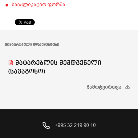
სააპლიკაციო ფორმა
ᲛᲘᲛᲐᲒᲠᲔᲑᲣᲚᲘ ᲓᲝᲙᲣᲛᲔᲜᲢᲔᲑᲘ
მატარებლის შემდგენელი
(სავაგონო)
ᲩᲐᲛᲝᲢᲕᲘᲠᲗᲕᲐ
+995 32 219 90 10