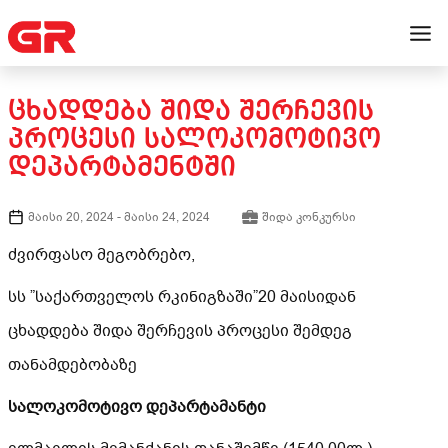
ᲪᲮᲐᲓᲓᲔᲑᲐ ᲨᲘᲓᲐ ᲨᲔᲠᲩᲔᲕᲘᲡ
ᲞᲠᲝᲪᲔᲡᲘ ᲡᲐᲚᲝᲙᲝᲛᲝᲢᲘᲕᲝ
ᲓᲔᲞᲐᲠᲢᲐᲛᲔᲜᲢᲨᲘ
მაისი 20, 2024
-
მაისი 24, 2024
შიდა კონკურსი
ძვირფასო მეგობრებო,
სს ”საქართველოს რკინიგზაში”20 მაისიდან
ცხადდება შიდა შერჩევის პროცესი შემდეგ
თანამდებობაზე
სალოკომოტივო დეპარტამანტი