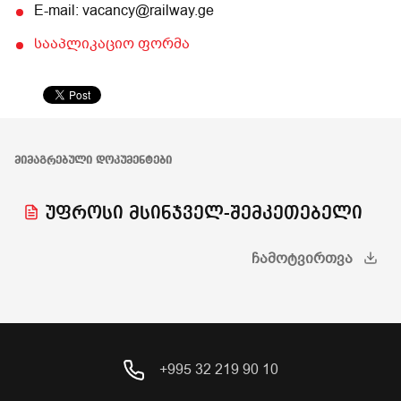
E-mail: vacancy@railway.ge
სააპლიკაციო ფორმა
ᲛᲘᲛᲐᲒᲠᲔᲑᲣᲚᲘ ᲓᲝᲙᲣᲛᲔᲜᲢᲔᲑᲘ
უფროსი მსინჯველ-შემკეთებელი
ᲩᲐᲛᲝᲢᲕᲘᲠᲗᲕᲐ
+995 32 219 90 10