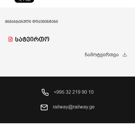
ᲛᲘᲛᲐᲒᲠᲔᲑᲣᲚᲘ ᲓᲝᲙᲣᲛᲔᲜᲢᲔᲑᲘ
სატვირთო
ᲩᲐᲛᲝᲢᲕᲘᲠᲗᲕᲐ
+995 32 219 90 10
railway@railway.ge