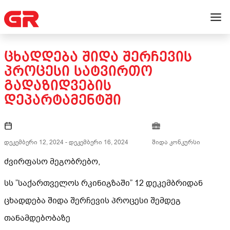
ᲪᲮᲐᲓᲓᲔᲑᲐ ᲨᲘᲓᲐ ᲨᲔᲠᲩᲔᲕᲘᲡ
ᲞᲠᲝᲪᲔᲡᲘ ᲡᲐᲢᲕᲘᲠᲗᲝ
ᲒᲐᲓᲐᲖᲘᲓᲕᲔᲑᲘᲡ
ᲓᲔᲞᲐᲠᲢᲐᲛᲔᲜᲢᲨᲘ
დეკემბერი 12, 2024
-
დეკემბერი 16, 2024
შიდა კონკურსი
ძვირფასო მეგობრებო,
სს ”საქართველოს რკინიგზაში” 12 დეკემბრიდან
ცხადდება შიდა შერჩევის პროცესი შემდეგ
თანამდებობაზე