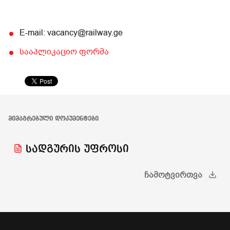
E-mail: vacancy@railway.ge
სააპლიკაციო ფორმა
ᲛᲘᲛᲐᲒᲠᲔᲑᲣᲚᲘ ᲓᲝᲙᲣᲛᲔᲜᲢᲔᲑᲘ
სადგურის უფროსი
ᲩᲐᲛᲝᲢᲕᲘᲠᲗᲕᲐ