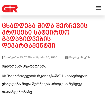
ᲪᲮᲐᲓᲓᲔᲑᲐ ᲨᲘᲓᲐ ᲨᲔᲠᲩᲔᲕᲘᲡ
ᲞᲠᲝᲪᲔᲡᲘ ᲡᲐᲢᲕᲘᲠᲗᲝ
ᲒᲐᲓᲐᲖᲘᲓᲕᲔᲑᲘᲡ
ᲓᲔᲞᲐᲠᲢᲐᲛᲔᲜᲢᲨᲘ
იანვარი 15, 2026
-
იანვარი 20, 2026
შიდა კონკურსი
ძვირფასო მეგობრებო,
სს ”საქართველოს რკინიგზაში” 15 იანვრიდან
ცხადდება შიდა შერჩევის პროცესი შემდეგ
თანამდებობაზე