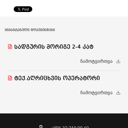
ᲛᲘᲛᲐᲒᲠᲔᲑᲣᲚᲘ ᲓᲝᲙᲣᲛᲔᲜᲢᲔᲑᲘ
სადგურის მორიგე 2-4 კატ
ᲩᲐᲛᲝᲢᲕᲘᲠᲗᲕᲐ
ტექ.აღრიცხვის ოპერატორი
ᲩᲐᲛᲝᲢᲕᲘᲠᲗᲕᲐ