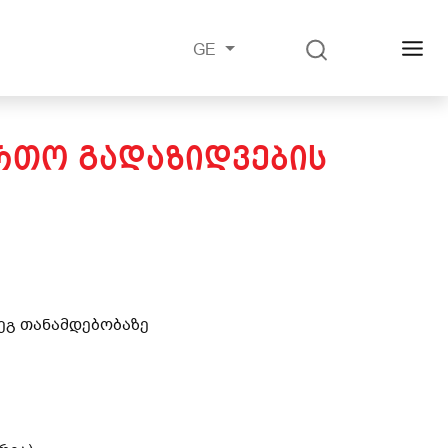
GE
ᲘᲠᲗᲝ ᲒᲐᲓᲐᲖᲘᲓᲕᲔᲑᲘᲡ
დეგ თანამდებობაზე