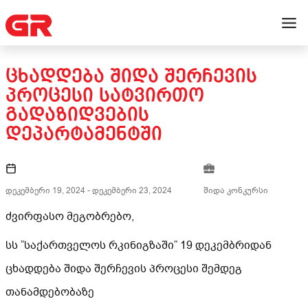
ᲪᲮᲐᲓᲓᲔᲑᲐ ᲨᲘᲓᲐ ᲨᲔᲠᲩᲔᲕᲘᲡ
ᲞᲠᲝᲪᲔᲡᲘ ᲡᲐᲢᲕᲘᲠᲗᲝ
ᲒᲐᲓᲐᲖᲘᲓᲕᲔᲑᲘᲡ
ᲓᲔᲞᲐᲠᲢᲐᲛᲔᲜᲢᲨᲘ
დეკემბერი 19, 2024
-
დეკემბერი 23, 2024
შიდა კონკურსი
ძვირფასო მეგობრებო,
სს ”საქართველოს რკინიგზაში” 19 დეკემბრიდან
ცხადდება შიდა შერჩევის პროცესი შემდეგ
თანამდებობაზე