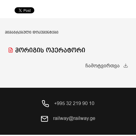
ᲛᲘᲛᲐᲒᲠᲔᲑᲣᲚᲘ ᲓᲝᲙᲣᲛᲔᲜᲢᲔᲑᲘ
მორიგის ოპერატორი
ᲩᲐᲛᲝᲢᲕᲘᲠᲗᲕᲐ
+995 32 219 90 10
railway@railway.ge