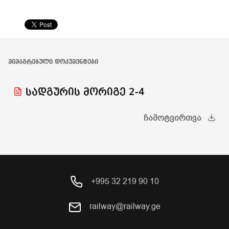
ᲛᲘᲛᲐᲒᲠᲔᲑᲣᲚᲘ ᲓᲝᲙᲣᲛᲔᲜᲢᲔᲑᲘ
სადგურის მორიგე 2-4
ᲩᲐᲛᲝᲢᲕᲘᲠᲗᲕᲐ
+995 32 219 90 10
railway@railway.ge