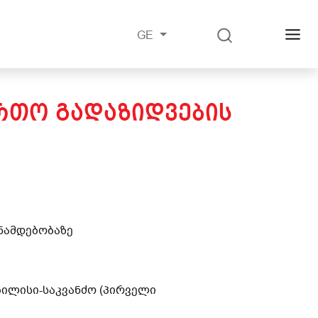
GE
ᲘᲠᲗᲝ ᲒᲐᲓᲐᲖᲘᲓᲕᲔᲑᲘᲡ
ანამდებობაზე
ბილისი-საკვანძო (პირველი