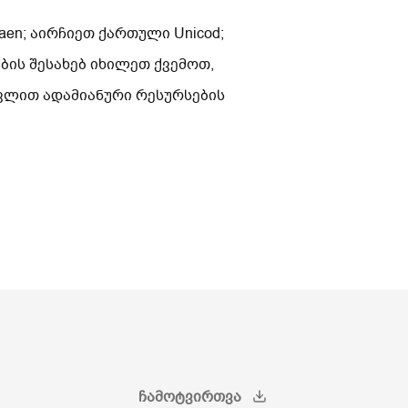
en; აირჩიეთ ქართული Unicod;
ის შესახებ იხილეთ ქვემოთ,
თვლით ადამიანური რესურსების
ᲩᲐᲛᲝᲢᲕᲘᲠᲗᲕᲐ