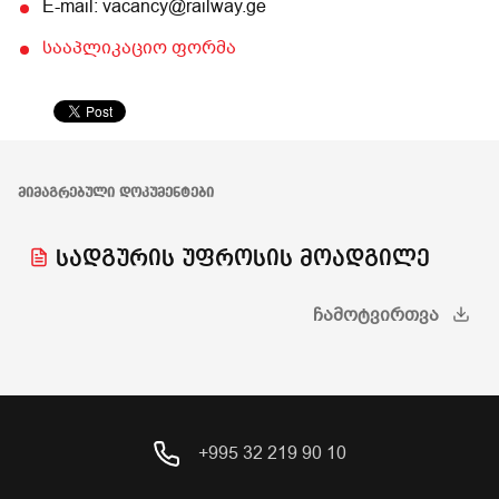
E-mail: vacancy@railway.ge
სააპლიკაციო ფორმა
ᲛᲘᲛᲐᲒᲠᲔᲑᲣᲚᲘ ᲓᲝᲙᲣᲛᲔᲜᲢᲔᲑᲘ
სადგურის უფროსის მოადგილე
ᲩᲐᲛᲝᲢᲕᲘᲠᲗᲕᲐ
+995 32 219 90 10