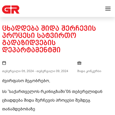
ᲪᲮᲐᲓᲓᲔᲑᲐ ᲨᲘᲓᲐ ᲨᲔᲠᲩᲔᲕᲘᲡ
ᲞᲠᲝᲪᲔᲡᲘ ᲡᲐᲢᲕᲘᲠᲗᲝ
ᲒᲐᲓᲐᲖᲘᲓᲕᲔᲑᲘᲡ
ᲓᲔᲞᲐᲠᲢᲐᲛᲔᲜᲢᲨᲘ
თებერვალი 05, 2024
-
თებერვალი 09, 2024
შიდა კონკურსი
ძვირფასო მეგობრებო,
სს ”საქართველოს რკინიგზაში”05 თებერვლიდან
ცხადდება შიდა შერჩევის პროცესი შემდეგ
თანამდებობაზე