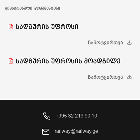
ᲛᲘᲛᲐᲒᲠᲔᲑᲣᲚᲘ ᲓᲝᲙᲣᲛᲔᲜᲢᲔᲑᲘ
სადგურის უფროსი
ᲩᲐᲛᲝᲢᲕᲘᲠᲗᲕᲐ
სადგურის უფროსის მოადგილე
ᲩᲐᲛᲝᲢᲕᲘᲠᲗᲕᲐ
+995 32 219 90 10
railway@railway.ge