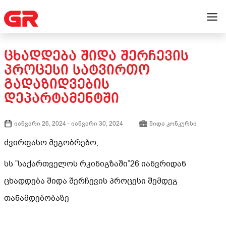
ᲪᲮᲐᲓᲓᲔᲑᲐ ᲨᲘᲓᲐ ᲨᲔᲠᲩᲔᲕᲘᲡ
ᲞᲠᲝᲪᲔᲡᲘ ᲡᲐᲢᲕᲘᲠᲗᲝ
ᲒᲐᲓᲐᲖᲘᲓᲕᲔᲑᲘᲡ
ᲓᲔᲞᲐᲠᲢᲐᲛᲔᲜᲢᲨᲘ
იანვარი 26, 2024
-
იანვარი 30, 2024
შიდა კონკურსი
ძვირფასო მეგობრებო,
სს ”საქართველოს რკინიგზაში”26 იანვრიდან
ცხადდება შიდა შერჩევის პროცესი შემდეგ
თანამდებობაზე