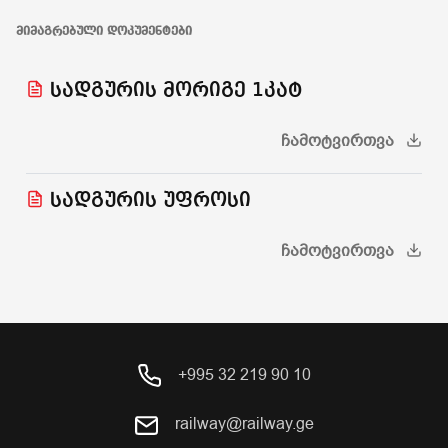
ᲛᲘᲛᲐᲒᲠᲔᲑᲣᲚᲘ ᲓᲝᲙᲣᲛᲔᲜᲢᲔᲑᲘ
სადგურის მორიგე 1კატ
ᲩᲐᲛᲝᲢᲕᲘᲠᲗᲕᲐ
სადგურის უფროსი
ᲩᲐᲛᲝᲢᲕᲘᲠᲗᲕᲐ
+995 32 219 90 10
railway@railway.ge