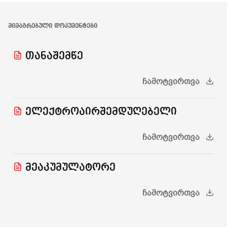
ᲛᲘᲛᲐᲒᲠᲔᲑᲣᲚᲘ ᲓᲝᲙᲣᲛᲔᲜᲢᲔᲑᲘ
თანაშემწე
ᲩᲐᲛᲝᲢᲕᲘᲠᲗᲕᲐ
ელექტროაირშემდუღებელი
ᲩᲐᲛᲝᲢᲕᲘᲠᲗᲕᲐ
მეაკუმულატორე
ᲩᲐᲛᲝᲢᲕᲘᲠᲗᲕᲐ