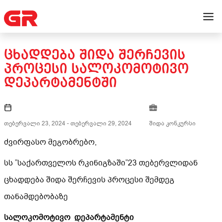
ᲪᲮᲐᲓᲓᲔᲑᲐ ᲨᲘᲓᲐ ᲨᲔᲠᲩᲔᲕᲘᲡ
ᲞᲠᲝᲪᲔᲡᲘ ᲡᲐᲚᲝᲙᲝᲛᲝᲢᲘᲕᲝ
ᲓᲔᲞᲐᲠᲢᲐᲛᲔᲜᲢᲨᲘ
თებერვალი 23, 2024
-
თებერვალი 29, 2024
შიდა კონკურსი
ძვირფასო მეგობრებო,
სს ”საქართველოს რკინიგზაში”23 თებერვლიდან
ცხადდება შიდა შერჩევის პროცესი შემდეგ
თანამდებობაზე
სალოკომოტივო დეპარტამენტი