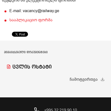
ბეჭდური ან ელექტრონული ფორმით
E-mail: vacancy@railway.ge
სააპლიკაციო ფორმა
ᲛᲘᲛᲐᲒᲠᲔᲑᲣᲚᲘ ᲓᲝᲙᲣᲛᲔᲜᲢᲔᲑᲘ
ცვლის ოსტატი
ᲩᲐᲛᲝᲢᲕᲘᲠᲗᲕᲐ
+995 32 219 90 10