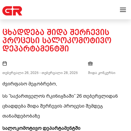
ᲪᲮᲐᲓᲓᲔᲑᲐ ᲨᲘᲓᲐ ᲨᲔᲠᲩᲔᲕᲘᲡ
ᲞᲠᲝᲪᲔᲡᲘ ᲡᲐᲚᲝᲙᲝᲛᲝᲢᲘᲕᲝ
ᲓᲔᲞᲐᲠᲢᲐᲛᲔᲜᲢᲨᲘ
თებერვალი 26, 2025
-
თებერვალი 28, 2025
შიდა კონკურსი
ძვირფასო მეგობრებო,
სს ”საქართველოს რკინიგზაში” 26 თებერვლიდან
ცხადდება შიდა შერჩევის პროცესი შემდეგ
თანამდებობაზე
სალოკომოტივო დეპარტამენტში