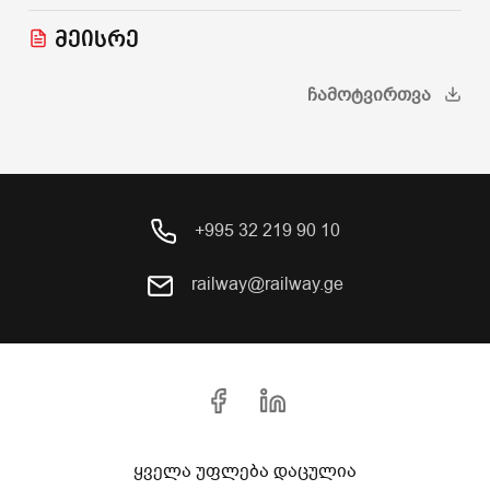
მეისრე
ᲩᲐᲛᲝᲢᲕᲘᲠᲗᲕᲐ
+995 32 219 90 10
railway@railway.ge
ყველა უფლება დაცულია