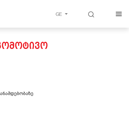
GE
ᲝᲙᲝᲛᲝᲢᲘᲕᲝ
თანამდებობაზე