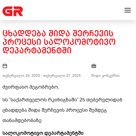
ᲪᲮᲐᲓᲓᲔᲑᲐ ᲨᲘᲓᲐ ᲨᲔᲠᲩᲔᲕᲘᲡ
ᲞᲠᲝᲪᲔᲡᲘ ᲡᲐᲚᲝᲙᲝᲛᲝᲢᲘᲕᲝ
ᲓᲔᲞᲐᲠᲢᲐᲛᲔᲜᲢᲨᲘ
თებერვალი 25, 2025
-
თებერვალი 27, 2025
შიდა კონკურსი
ძვირფასო მეგობრებო,
სს ”საქართველოს რკინიგზაში” 25 თებერვლიდან
ცხადდება შიდა შერჩევის პროცესი შემდეგ
თანამდებობაზე
სალოკომოტივო დეპარტამენტში