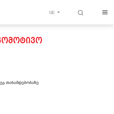
GE
ᲝᲙᲝᲛᲝᲢᲘᲕᲝ
დეგ თანამდებობაზე