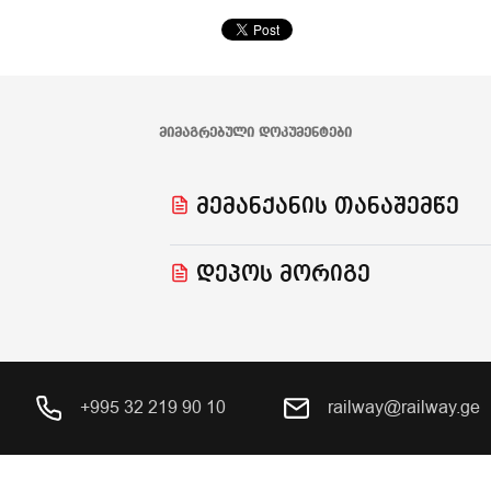
ᲛᲘᲛᲐᲒᲠᲔᲑᲣᲚᲘ ᲓᲝᲙᲣᲛᲔᲜᲢᲔᲑᲘ
მემანქანის თანაშემწე
დეპოს მორიგე
+995 32 219 90 10
railway@railway.ge