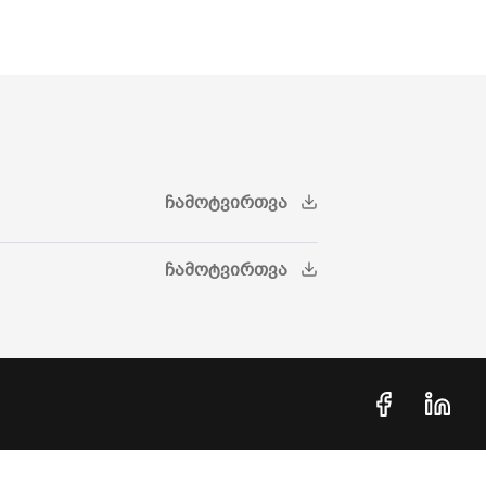
ᲩᲐᲛᲝᲢᲕᲘᲠᲗᲕᲐ
ᲩᲐᲛᲝᲢᲕᲘᲠᲗᲕᲐ