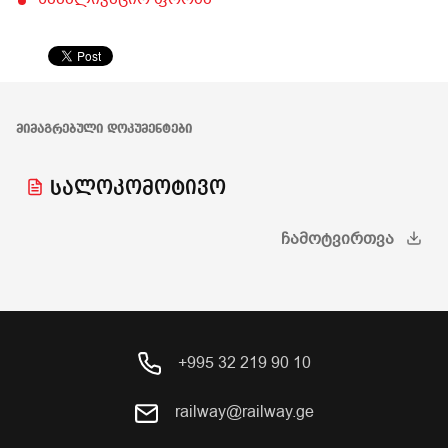
ᲛᲘᲛᲐᲒᲠᲔᲑᲣᲚᲘ ᲓᲝᲙᲣᲛᲔᲜᲢᲔᲑᲘ
სალოკომოტივო
ᲩᲐᲛᲝᲢᲕᲘᲠᲗᲕᲐ
+995 32 219 90 10
railway@railway.ge