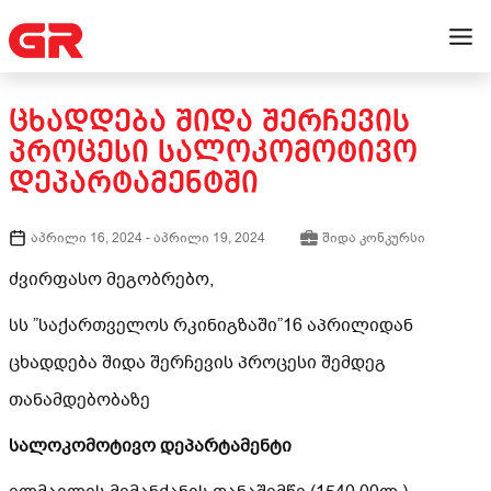
ᲪᲮᲐᲓᲓᲔᲑᲐ ᲨᲘᲓᲐ ᲨᲔᲠᲩᲔᲕᲘᲡ
ᲞᲠᲝᲪᲔᲡᲘ ᲡᲐᲚᲝᲙᲝᲛᲝᲢᲘᲕᲝ
ᲓᲔᲞᲐᲠᲢᲐᲛᲔᲜᲢᲨᲘ
აპრილი 16, 2024
-
აპრილი 19, 2024
შიდა კონკურსი
ძვირფასო მეგობრებო,
სს ”საქართველოს რკინიგზაში”16 აპრილიდან
ცხადდება შიდა შერჩევის პროცესი შემდეგ
თანამდებობაზე
სალოკომოტივო დეპარტამენტი