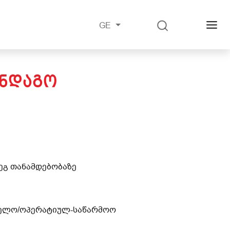
GE
ᲐᲜᲓᲐᲒᲝ
დეგ თანამდებობაზე
თველო/ოპერატიულ-საწარმოო