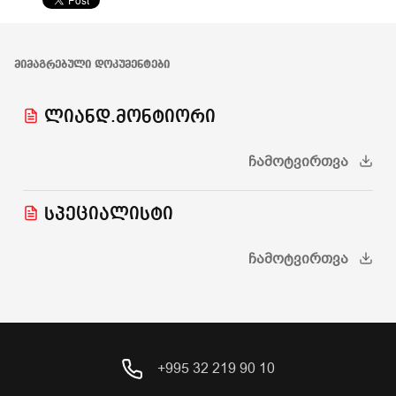
ᲛᲘᲛᲐᲒᲠᲔᲑᲣᲚᲘ ᲓᲝᲙᲣᲛᲔᲜᲢᲔᲑᲘ
ლიანდ.მონტიორი
ᲩᲐᲛᲝᲢᲕᲘᲠᲗᲕᲐ
სპეციალისტი
ᲩᲐᲛᲝᲢᲕᲘᲠᲗᲕᲐ
+995 32 219 90 10