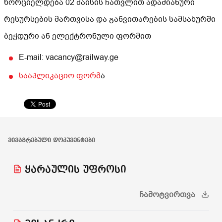
ხორციელდება 02 მაისის ჩათვლით ადამიანური
რესურსების მართვისა და განვითარების სამსახურში
ბეჭდური ან ელექტრონული ფორმით
E-mail: vacancy@railway.ge
სააპლიკაციო ფორმ
ა
ᲛᲘᲛᲐᲒᲠᲔᲑᲣᲚᲘ ᲓᲝᲙᲣᲛᲔᲜᲢᲔᲑᲘ
ყარაულის უფროსი
ᲩᲐᲛᲝᲢᲕᲘᲠᲗᲕᲐ