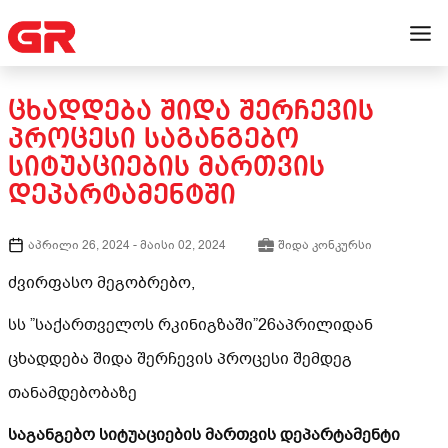
ᲪᲮᲐᲓᲓᲔᲑᲐ ᲨᲘᲓᲐ ᲨᲔᲠᲩᲔᲕᲘᲡ
ᲞᲠᲝᲪᲔᲡᲘ ᲡᲐᲒᲐᲜᲒᲔᲑᲝ
ᲡᲘᲢᲣᲐᲪᲘᲔᲑᲘᲡ ᲛᲐᲠᲗᲕᲘᲡ
ᲓᲔᲞᲐᲠᲢᲐᲛᲔᲜᲢᲨᲘ
აპრილი 26, 2024
-
მაისი 02, 2024
შიდა კონკურსი
ძვირფასო მეგობრებო,
სს ”საქართველოს რკინიგზაში”26აპრილიდან
ცხადდება შიდა შერჩევის პროცესი შემდეგ
თანამდებობაზე
საგანგებო სიტუაციების მართვის დეპარტამენტი