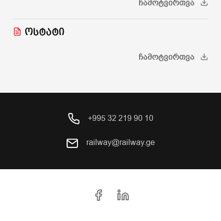
ᲩᲐᲛᲝᲢᲕᲘᲠᲗᲕᲐ
ოსტატი
ᲩᲐᲛᲝᲢᲕᲘᲠᲗᲕᲐ
+995 32 219 90 10
railway@railway.ge