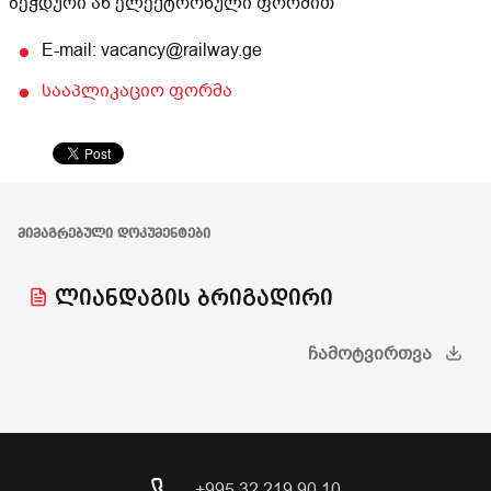
ბეჭდური ან ელექტრონული ფორმით
E-mail: vacancy@railway.ge
სააპლიკაციო ფორმა
ᲛᲘᲛᲐᲒᲠᲔᲑᲣᲚᲘ ᲓᲝᲙᲣᲛᲔᲜᲢᲔᲑᲘ
ლიანდაგის ბრიგადირი
ᲩᲐᲛᲝᲢᲕᲘᲠᲗᲕᲐ
+995 32 219 90 10