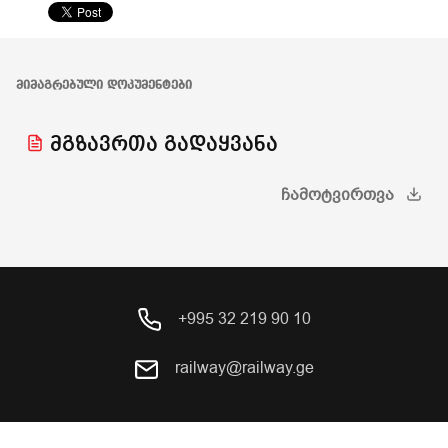
ᲛᲘᲛᲐᲒᲠᲔᲑᲣᲚᲘ ᲓᲝᲙᲣᲛᲔᲜᲢᲔᲑᲘ
მგზავრთა გადაყვანა
ᲩᲐᲛᲝᲢᲕᲘᲠᲗᲕᲐ
+995 32 219 90 10
railway@railway.ge