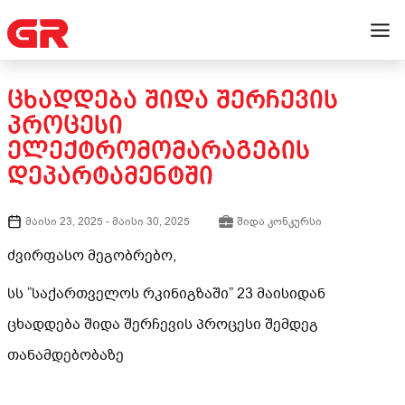
ᲪᲮᲐᲓᲓᲔᲑᲐ ᲨᲘᲓᲐ ᲨᲔᲠᲩᲔᲕᲘᲡ
ᲞᲠᲝᲪᲔᲡᲘ
ᲔᲚᲔᲥᲢᲠᲝᲛᲝᲛᲐᲠᲐᲒᲔᲑᲘᲡ
ᲓᲔᲞᲐᲠᲢᲐᲛᲔᲜᲢᲨᲘ
მაისი 23, 2025
-
მაისი 30, 2025
შიდა კონკურსი
ძვირფასო მეგობრებო,
სს ”საქართველოს რკინიგზაში” 23 მაისიდან
ცხადდება შიდა შერჩევის პროცესი შემდეგ
თანამდებობაზე