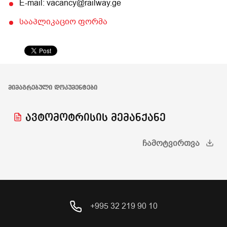
E-mail: vacancy@railway.ge
სააპლიკაციო ფორმა
ᲛᲘᲛᲐᲒᲠᲔᲑᲣᲚᲘ ᲓᲝᲙᲣᲛᲔᲜᲢᲔᲑᲘ
ავტომოტრისის მემანქანე
ᲩᲐᲛᲝᲢᲕᲘᲠᲗᲕᲐ
+995 32 219 90 10