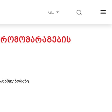
GE
ᲢᲠᲝᲛᲝᲛᲐᲠᲐᲒᲔᲑᲘᲡ
თანამდებობაზე