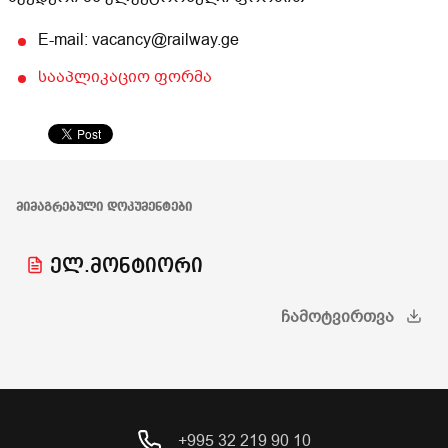
E-mail: vacancy@railway.ge
სააპლიკაციო ფორმა
ᲛᲘᲛᲐᲒᲠᲔᲑᲣᲚᲘ ᲓᲝᲙᲣᲛᲔᲜᲢᲔᲑᲘ
ელ.მონტიორი
ᲩᲐᲛᲝᲢᲕᲘᲠᲗᲕᲐ
+995 32 219 90 10