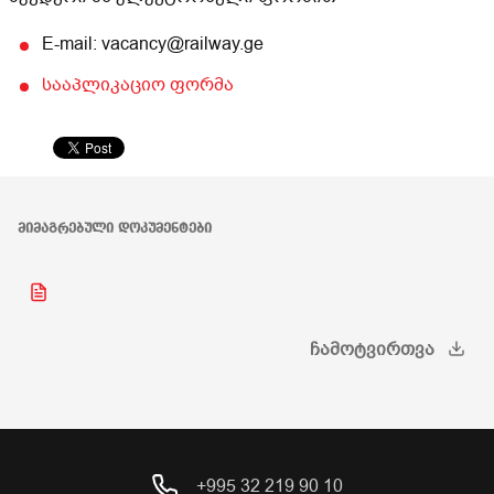
E-mail: vacancy@railway.ge
სააპლიკაციო ფორმა
ᲛᲘᲛᲐᲒᲠᲔᲑᲣᲚᲘ ᲓᲝᲙᲣᲛᲔᲜᲢᲔᲑᲘ
ᲩᲐᲛᲝᲢᲕᲘᲠᲗᲕᲐ
+995 32 219 90 10