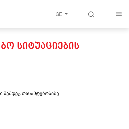
GE
ᲔᲑᲝ ᲡᲘᲢᲣᲐᲪᲘᲔᲑᲘᲡ
სი შემდეგ თანამდებობაზე