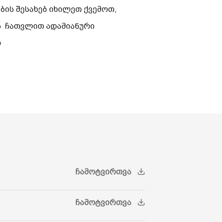
ის შესახებ იხილეთ ქვემოთ,
ს ჩათვლით ადამიანური
თ
ᲩᲐᲛᲝᲢᲕᲘᲠᲗᲕᲐ
ᲩᲐᲛᲝᲢᲕᲘᲠᲗᲕᲐ