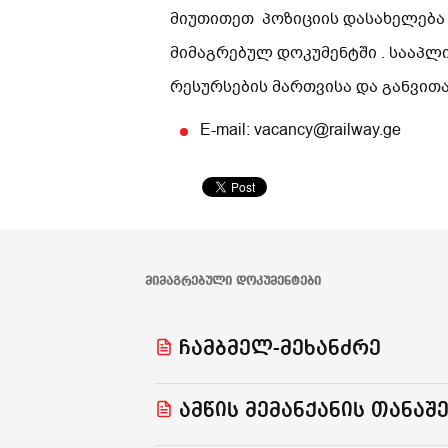
მიუთითეთ პოზიციის დასახელება
მიმაგრებულ დოკუმენტში . სააპლ
რესურსების მართვისა და განვით
E-mail: vacancy@railway.ge
ᲛᲘᲛᲐᲒᲠᲔᲑᲣᲚᲘ ᲓᲝᲙᲣᲛᲔᲜᲢᲔᲑᲘ
ჩამბმელ-მეხანძრე
ამწის მემანქანის თანაშე