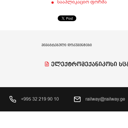
სააპლიკაციო ფორმა
ᲛᲘᲛᲐᲒᲠᲔᲑᲣᲚᲘ ᲓᲝᲙᲣᲛᲔᲜᲢᲔᲑᲘ
ელექტრომექანიკოსი სც
+995 32 219 90 10
railway@railway.ge