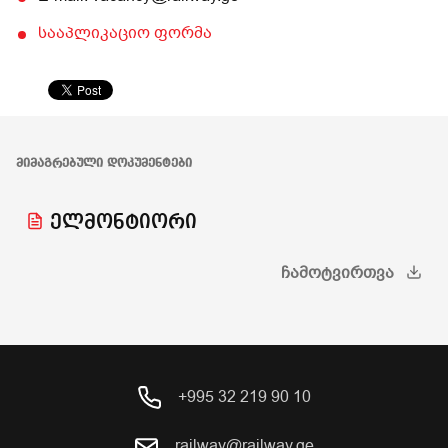
სააპლიკაციო ფორმა
ᲛᲘᲛᲐᲒᲠᲔᲑᲣᲚᲘ ᲓᲝᲙᲣᲛᲔᲜᲢᲔᲑᲘ
ელმონტიორი
ᲩᲐᲛᲝᲢᲕᲘᲠᲗᲕᲐ
+995 32 219 90 10
railway@railway.ge