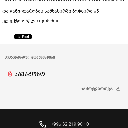
და განვითარების სამსახურში ბეჭდური ან
ელექტრონული ფორმით
ᲛᲘᲛᲐᲒᲠᲔᲑᲣᲚᲘ ᲓᲝᲙᲣᲛᲔᲜᲢᲔᲑᲘ
სავაგონო
ᲩᲐᲛᲝᲢᲕᲘᲠᲗᲕᲐ
+995 32 219 90 10