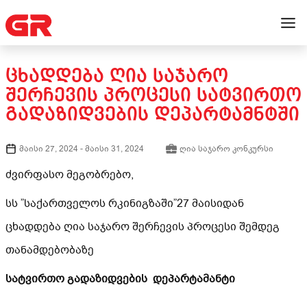
ᲪᲮᲐᲓᲓᲔᲑᲐ ᲦᲘᲐ ᲡᲐᲯᲐᲠᲝ
ᲨᲔᲠᲩᲔᲕᲘᲡ ᲞᲠᲝᲪᲔᲡᲘ ᲡᲐᲢᲕᲘᲠᲗᲝ
ᲒᲐᲓᲐᲖᲘᲓᲕᲔᲑᲘᲡ ᲓᲔᲞᲐᲠᲢᲐᲛᲜᲢᲨᲘ
მაისი 27, 2024
-
მაისი 31, 2024
ღია საჯარო კონკურსი
ძვირფასო მეგობრებო,
სს ”საქართველოს რკინიგზაში”27 მაისიდან
ცხადდება ღია საჯარო შერჩევის პროცესი შემდეგ
თანამდებობაზე
სატვირთო გადაზიდვების დეპარტამანტი