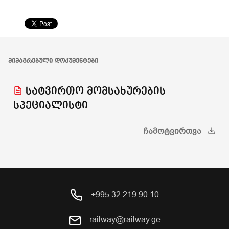
ᲛᲘᲛᲐᲒᲠᲔᲑᲣᲚᲘ ᲓᲝᲙᲣᲛᲔᲜᲢᲔᲑᲘ
სატვირთო მომსახურების
სპეციალისტი
ᲩᲐᲛᲝᲢᲕᲘᲠᲗᲕᲐ
+995 32 219 90 10
railway@railway.ge