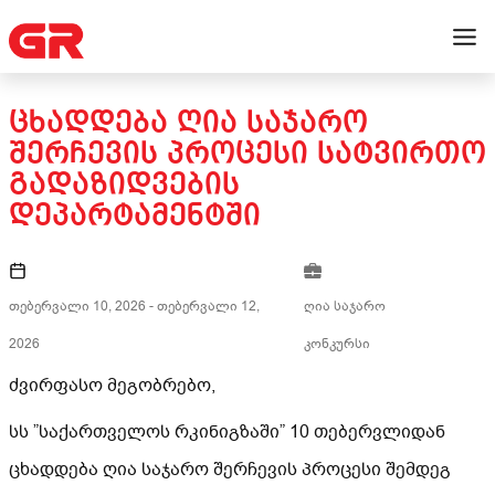
ᲪᲮᲐᲓᲓᲔᲑᲐ ᲦᲘᲐ ᲡᲐᲯᲐᲠᲝ
ᲨᲔᲠᲩᲔᲕᲘᲡ ᲞᲠᲝᲪᲔᲡᲘ ᲡᲐᲢᲕᲘᲠᲗᲝ
ᲒᲐᲓᲐᲖᲘᲓᲕᲔᲑᲘᲡ
ᲓᲔᲞᲐᲠᲢᲐᲛᲔᲜᲢᲨᲘ
თებერვალი 10, 2026
-
თებერვალი 12,
ღია საჯარო
2026
კონკურსი
ძვირფასო მეგობრებო,
სს ”საქართველოს რკინიგზაში” 10 თებერვლიდან
ცხადდება ღია საჯარო შერჩევის პროცესი შემდეგ