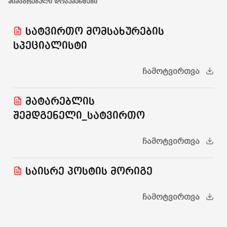
ᲛᲘᲛᲐᲒᲠᲔᲑᲣᲚᲘ ᲓᲝᲙᲣᲛᲔᲜᲢᲔᲑᲘ
სატვირთო მომსახურების
სპეციალისტი
ᲩᲐᲛᲝᲢᲕᲘᲠᲗᲕᲐ
მატარებლის
შემდგენელი_სატვირთო
ᲩᲐᲛᲝᲢᲕᲘᲠᲗᲕᲐ
საისრე პოსტის მორიგე
ᲩᲐᲛᲝᲢᲕᲘᲠᲗᲕᲐ