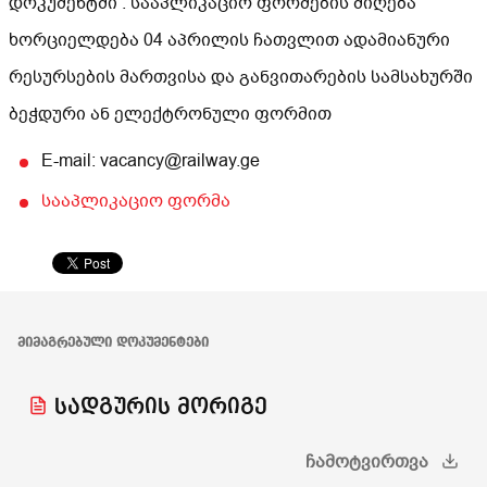
დოკუმენტში . სააპლიკაციო ფორმების მიღება
ხორციელდება 04 აპრილის ჩათვლით ადამიანური
რესურსების მართვისა და განვითარების სამსახურში
ბეჭდური ან ელექტრონული ფორმით
E-mail: vacancy@railway.ge
სააპლიკაციო ფორმა
ᲛᲘᲛᲐᲒᲠᲔᲑᲣᲚᲘ ᲓᲝᲙᲣᲛᲔᲜᲢᲔᲑᲘ
სადგურის მორიგე
ᲩᲐᲛᲝᲢᲕᲘᲠᲗᲕᲐ