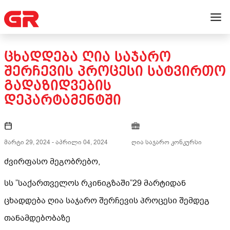
ᲪᲮᲐᲓᲓᲔᲑᲐ ᲦᲘᲐ ᲡᲐᲯᲐᲠᲝ
ᲨᲔᲠᲩᲔᲕᲘᲡ ᲞᲠᲝᲪᲔᲡᲘ ᲡᲐᲢᲕᲘᲠᲗᲝ
ᲒᲐᲓᲐᲖᲘᲓᲕᲔᲑᲘᲡ
ᲓᲔᲞᲐᲠᲢᲐᲛᲔᲜᲢᲨᲘ
მარტი 29, 2024
-
აპრილი 04, 2024
ღია საჯარო კონკურსი
ძვირფასო მეგობრებო,
სს ”საქართველოს რკინიგზაში”29 მარტიდან
ცხადდება ღია საჯარო შერჩევის პროცესი შემდეგ
თანამდებობაზე