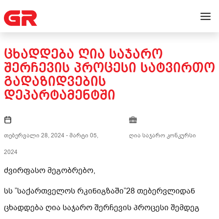
ᲪᲮᲐᲓᲓᲔᲑᲐ ᲦᲘᲐ ᲡᲐᲯᲐᲠᲝ
ᲨᲔᲠᲩᲔᲕᲘᲡ ᲞᲠᲝᲪᲔᲡᲘ ᲡᲐᲢᲕᲘᲠᲗᲝ
ᲒᲐᲓᲐᲖᲘᲓᲕᲔᲑᲘᲡ
ᲓᲔᲞᲐᲠᲢᲐᲛᲔᲜᲢᲨᲘ
თებერვალი 28, 2024
-
მარტი 05,
ღია საჯარო კონკურსი
2024
ძვირფასო მეგობრებო,
სს ”საქართველოს რკინიგზაში”28 თებერვლიდან
ცხადდება ღია საჯარო შერჩევის პროცესი შემდეგ