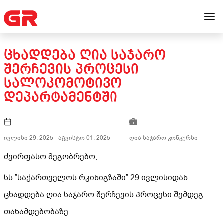
ᲪᲮᲐᲓᲓᲔᲑᲐ ᲦᲘᲐ ᲡᲐᲯᲐᲠᲝ
ᲨᲔᲠᲩᲔᲕᲘᲡ ᲞᲠᲝᲪᲔᲡᲘ
ᲡᲐᲚᲝᲙᲝᲛᲝᲢᲘᲕᲝ
ᲓᲔᲞᲐᲠᲢᲐᲛᲔᲜᲢᲨᲘ
ივლისი 29, 2025
-
აგვისტო 01, 2025
ღია საჯარო კონკურსი
ძვირფასო მეგობრებო,
სს ”საქართველოს რკინიგზაში” 29 ივლისიდან
ცხადდება ღია საჯარო შერჩევის პროცესი შემდეგ
თანამდებობაზე