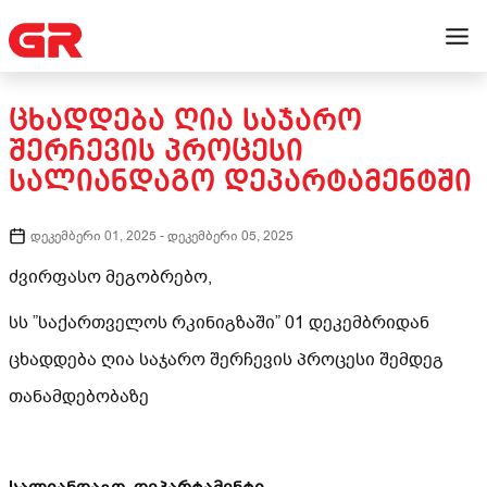
ᲪᲮᲐᲓᲓᲔᲑᲐ ᲦᲘᲐ ᲡᲐᲯᲐᲠᲝ
ᲨᲔᲠᲩᲔᲕᲘᲡ ᲞᲠᲝᲪᲔᲡᲘ
ᲡᲐᲚᲘᲐᲜᲓᲐᲒᲝ ᲓᲔᲞᲐᲠᲢᲐᲛᲔᲜᲢᲨᲘ
დეკემბერი 01, 2025
-
დეკემბერი 05, 2025
ძვირფასო მეგობრებო,
სს ”საქართველოს რკინიგზაში” 01 დეკემბრიდან
ცხადდება ღია საჯარო შერჩევის პროცესი შემდეგ
თანამდებობაზე