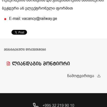
რესურსების მართვისა და განვითარების სამსახურში
ბეჭდური ან ელექტრონული ფორმით
E-mail: vacancy@railway.ge
ᲛᲘᲛᲐᲒᲠᲔᲑᲣᲚᲘ ᲓᲝᲙᲣᲛᲔᲜᲢᲔᲑᲘ
ლიანდაგის მონტიორი
ᲩᲐᲛᲝᲢᲕᲘᲠᲗᲕᲐ
+995 32 219 90 10