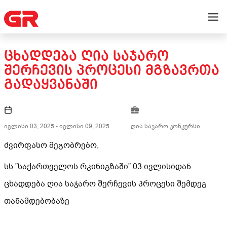
ᲪᲮᲐᲓᲓᲔᲑᲐ ᲦᲘᲐ ᲡᲐᲯᲐᲠᲝ
ᲨᲔᲠᲩᲔᲕᲘᲡ ᲞᲠᲝᲪᲔᲡᲘ ᲛᲒᲖᲐᲕᲠᲗᲐ
ᲒᲐᲓᲐᲧᲕᲐᲜᲐᲨᲘ
ივლისი 03, 2025
-
ივლისი 09, 2025
ღია საჯარო კონკურსი
ძვირფასო მეგობრებო,
სს ”საქართველოს რკინიგზაში” 03 ივლისიდან
ცხადდება ღია საჯარო შერჩევის პროცესი შემდეგ
თანამდებობაზე