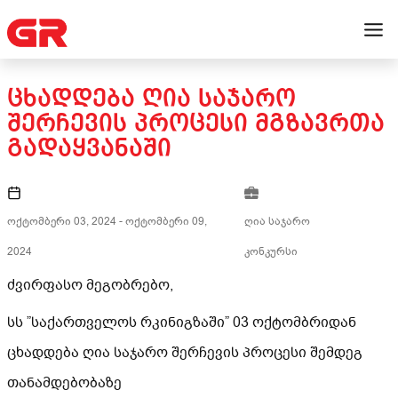
ᲪᲮᲐᲓᲓᲔᲑᲐ ᲦᲘᲐ ᲡᲐᲯᲐᲠᲝ
ᲨᲔᲠᲩᲔᲕᲘᲡ ᲞᲠᲝᲪᲔᲡᲘ ᲛᲒᲖᲐᲕᲠᲗᲐ
ᲒᲐᲓᲐᲧᲕᲐᲜᲐᲨᲘ
ოქტომბერი 03, 2024
-
ოქტომბერი 09,
ღია საჯარო
2024
კონკურსი
ძვირფასო მეგობრებო,
სს ”საქართველოს რკინიგზაში” 03 ოქტომბრიდან
ცხადდება ღია საჯარო შერჩევის პროცესი შემდეგ
თანამდებობაზე