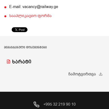
E-mail: vacancy@railway.ge
სააპლიკაციო ფორმა
ᲛᲘᲛᲐᲒᲠᲔᲑᲣᲚᲘ ᲓᲝᲙᲣᲛᲔᲜᲢᲔᲑᲘ
ხარატი
ᲩᲐᲛᲝᲢᲕᲘᲠᲗᲕᲐ
+995 32 219 90 10