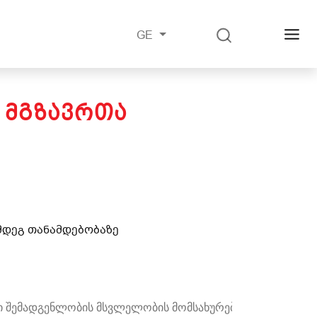
GE
 ᲛᲒᲖᲐᲕᲠᲗᲐ
ემდეგ თანამდებობაზე
ვი შემადგენლობის მსვლელობის მომსახურების ჯგუფი