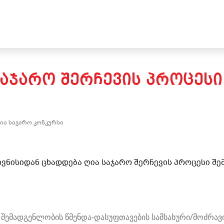
ᲡᲐᲯᲐᲠᲝ ᲨᲔᲠᲩᲔᲕᲘᲡ ᲞᲠᲝᲪᲔᲡᲘ
ია საჯარო კონკურსი
ივნისიდან ცხადდება ღია საჯარო შერჩევის პროცესი შ
 შემადგენლობის წმენდა-დასუფთავების სამსახური/მოძრა