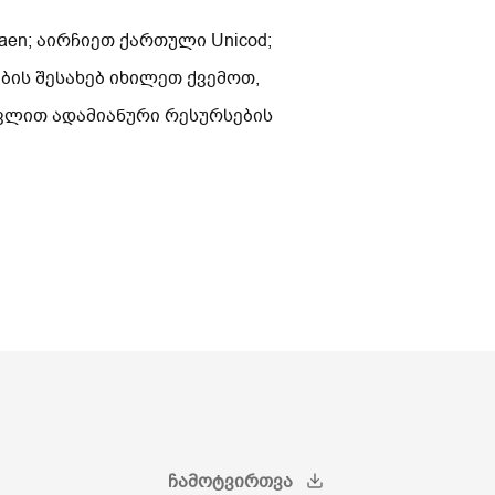
en; აირჩიეთ ქართული Unicod;
ის შესახებ იხილეთ ქვემოთ,
თვლით ადამიანური რესურსების
ᲩᲐᲛᲝᲢᲕᲘᲠᲗᲕᲐ